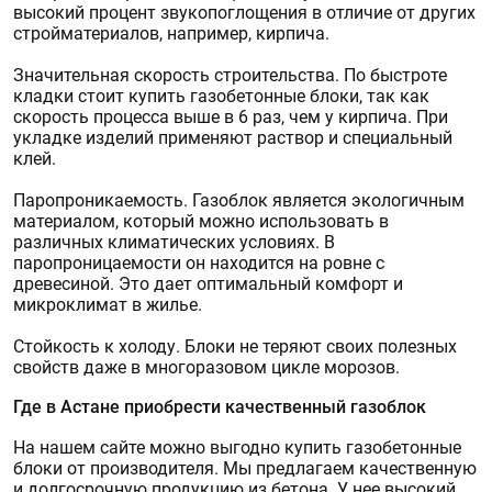
Я согласен(а) на обработку персональных
высокий процент звукопоглощения в отличие от других
Я согласен(а) на обработку персональных
данных
стройматериалов, например, кирпича.
данных
Значительная скорость строительства. По быстроте
кладки стоит купить газобетонные блоки, так как
скорость процесса выше в 6 раз, чем у кирпича. При
укладке изделий применяют раствор и специальный
Я согласен(а) на обработку персональных
клей.
данных
Паропроникаемость. Газоблок является экологичным
материалом, который можно использовать в
различных климатических условиях. В
паропроницаемости он находится на ровне с
древесиной. Это дает оптимальный комфорт и
микроклимат в жилье.
Стойкость к холоду. Блоки не теряют своих полезных
свойств даже в многоразовом цикле морозов.
Где в Астане приобрести качественный газоблок
На нашем сайте можно выгодно купить газобетонные
блоки от производителя. Мы предлагаем качественную
и долгосрочную продукцию из бетона. У нее высокий