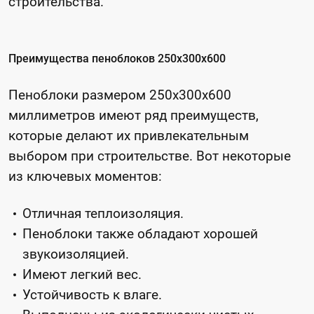
строительства.
Преимущества пеноблоков 250x300x600
Пеноблоки размером 250x300x600
миллиметров имеют ряд преимуществ,
которые делают их привлекательным
Я согласен(а) на обработку персональных
выбором при строительстве. Вот некоторые
Я согласен(а) на обработку персональных
данных
данных
из ключевых моментов:
Отличная теплоизоляция.
Пеноблоки также обладают хорошей
Я согласен(а) на обработку персональных
звукоизоляцией.
данных
Имеют легкий вес.
Устойчивость к влаге.